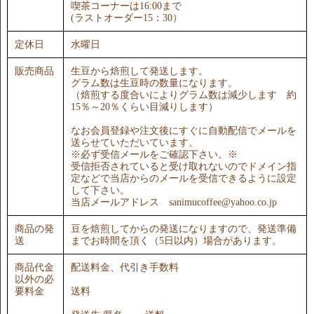
喫茶コーナーは16:00まで
(ラストオーダー15：30）
定休日
水曜日
販売商品
生豆から焙煎して発送します。
グラム数は生豆時の数量になります。
（焙煎する度合いによりグラム数は減少します 約
15％～20％くらい目減りします）
なお会員登録や注文後にすぐに自動配信でメールを
送らせていただいています。
※必ず受信メールをご確認下さい。※
受信拒否されていると受け取れないのでドメイン指
定などで当店からのメールを受信できるように設定
して下さい。
当店メールアドレス sanimucoffee@yahoo.co.jp
商品の発
豆を焙煎してからの発送になりますので、発送準備
送
までお時間を頂く（5日以内）場合があります。
商品代金
配送料金、代引き手数料
以外の必
要料金
送料