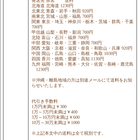
発送先 県名 送料
北海道 北海道 1230円
北東北 青森・岩手・秋田 920円
南東北 宮城・山形・福島 700円
関東 東京・埼玉・神奈川・栃木・茨城・群馬・千葉
700円
甲信越 山梨・長野・新潟 700円
北陸 富山・石川・福井 700円
中部 愛知・岐阜・三重・静岡 700円
関西 大阪・京都・滋賀・奈良・和歌山・兵庫 920円
中国 岡山・広島・山口・島根・鳥取 1030円
四国 香川・徳島・愛媛・高知 1130円
九州 福岡・宮崎・熊本・大分・佐賀・長崎・鹿児島
1230円
※沖縄・離島地域の方は別途メールにて送料をお知
らせいたします。
代引き手数料
1万円未満は￥300
1万～3万円未満は￥400
3万～10万円未満は￥600
10万～30万未満は￥1000
※上記本文中の送料は全て税別です。